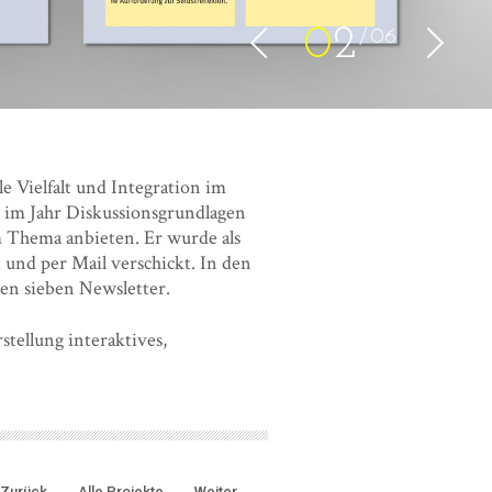
0
2
06
e Vielfalt und Integration im
 im Jahr Diskussionsgrundlagen
Thema anbieten. Er wurde als
 und per Mail verschickt. In den
den sieben Newsletter.
rstellung interaktives,
Zurück
Alle Projekte
Weiter
→