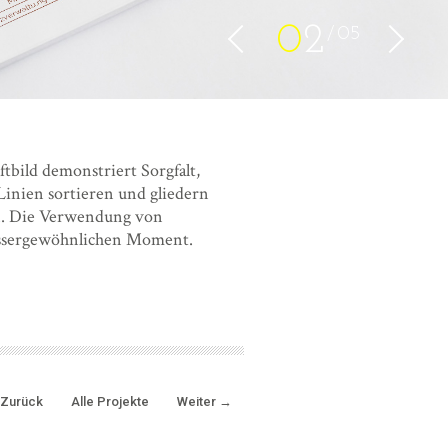
0
2
05
ftbild demonstriert Sorgfalt,
 Linien sortieren und gliedern
en. Die Verwendung von
ussergewöhnlichen Moment.
Zurück
Alle Projekte
Weiter
→